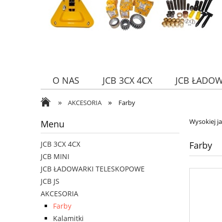
O NAS
JCB 3CX 4CX
JCB ŁADO
»
»
AKCESORIA
Farby
Wysokiej j
Menu
Farby
JCB 3CX 4CX
JCB MINI
JCB ŁADOWARKI TELESKOPOWE
JCB JS
AKCESORIA
Farby
Kalamitki