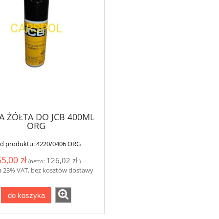
A ŻÓŁTA DO JCB 400ML
ORG
d produktu:
4220/0406 ORG
5,00 zł
126,02 zł
(netto:
)
a 23% VAT, bez kosztów dostawy
do koszyka