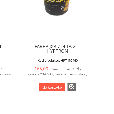
L -
FARBA JXB ŻÓŁTA 2L -
HYPTRON
5
Kod produktu:
HPT-J10440
165,00 zł
ł
134,15 zł
)
(netto:
)
dostawy
zawiera 23% VAT, bez kosztów dostawy
do koszyka