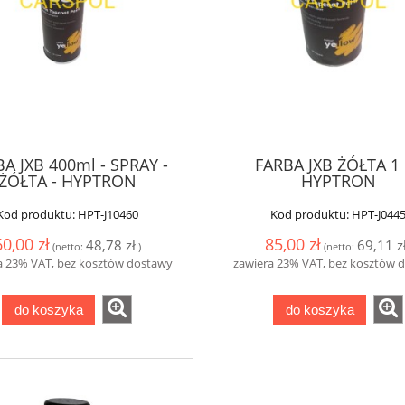
A JXB 400ml - SPRAY -
FARBA JXB ŻÓŁTA 1 
ŻÓŁTA - HYPTRON
HYPTRON
Kod produktu:
HPT-J10460
Kod produktu:
HPT-J044
60,00 zł
85,00 zł
48,78 zł
69,11 z
(netto:
)
(netto:
a 23% VAT, bez kosztów dostawy
zawiera 23% VAT, bez kosztów 
do koszyka
do koszyka