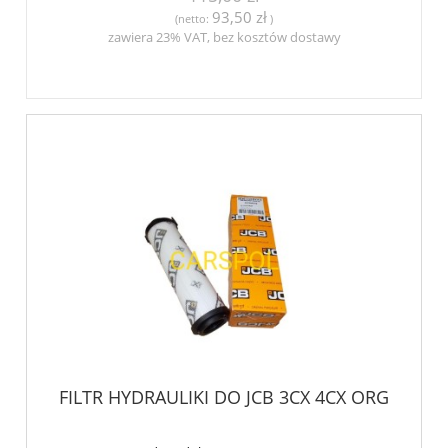
93,50 zł
(netto:
)
zawiera 23% VAT, bez kosztów dostawy
FILTR HYDRAULIKI DO JCB 3CX 4CX ORG