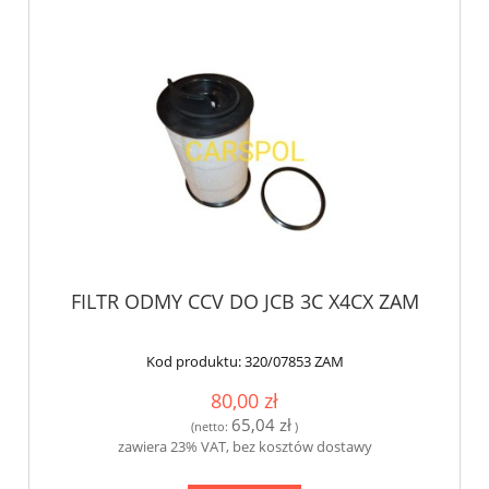
FILTR ODMY CCV DO JCB 3C X4CX ZAM
Kod produktu:
320/07853 ZAM
80,00 zł
65,04 zł
(netto:
)
zawiera 23% VAT, bez kosztów dostawy