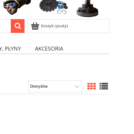
Koszyk:
(pusty)
Y, PŁYNY
AKCESORIA