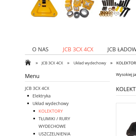
O NAS
JCB 3CX 4CX
JCB ŁADO
»
»
»
JCB 3CX 4CX
Układ wydechowy
KOLEKTOR
Wysokiej j
Menu
KOLEK
JCB 3CX 4CX
Elektryka
Układ wydechowy
KOLEKTORY
TŁUMIKI / RURY
WYDECHOWE
USZCZELNIENIA