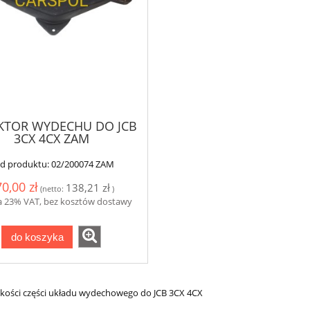
KTOR WYDECHU DO JCB
3CX 4CX ZAM
d produktu:
02/200074 ZAM
0,00 zł
138,21 zł
(netto:
)
a 23% VAT, bez kosztów dostawy
do koszyka
akości części układu wydechowego do JCB 3CX 4CX