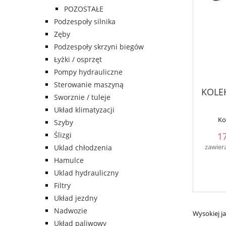
POZOSTAŁE
Podzespoły silnika
Zęby
Podzespoły skrzyni biegów
Łyżki / osprzęt
Pompy hydrauliczne
Sterowanie maszyną
KOLE
Sworznie / tuleje
Układ klimatyzacji
Ko
Szyby
Ślizgi
17
zawier
Uklad chłodzenia
Hamulce
Uklad hydrauliczny
Filtry
Układ jezdny
Nadwozie
Wysokiej j
Układ paliwowy