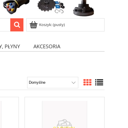
Koszyk:
(pusty)
Y, PŁYNY
AKCESORIA