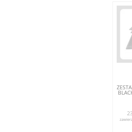
ZEST
BLAC
23
zawier