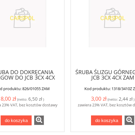
UBA DO DOKRĘCANIA
ŚRUBA ŚLIZGU GÓRNE
ZGOW DO JCB 3CX 4CX
JCB 3CX 4CX ZAM
d produktu:
826/01055 ZAM
Kod produktu:
1318/3410Z 
8,00 zł
3,00 zł
6,50 zł
2,44 zł
(netto:
)
(netto:
)
a 23% VAT, bez kosztów dostawy
zawiera 23% VAT, bez kosztów 
do koszyka
do koszyka