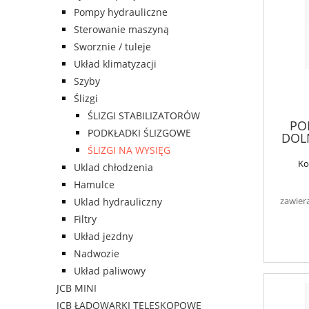
Pompy hydrauliczne
Sterowanie maszyną
Sworznie / tuleje
Układ klimatyzacji
Szyby
Ślizgi
ŚLIZGI STABILIZATORÓW
PO
PODKŁADKI ŚLIZGOWE
DOLN
ŚLIZGI NA WYSIĘG
Ko
Uklad chłodzenia
Hamulce
zawier
Uklad hydrauliczny
Filtry
Układ jezdny
Nadwozie
Układ paliwowy
JCB MINI
JCB ŁADOWARKI TELESKOPOWE