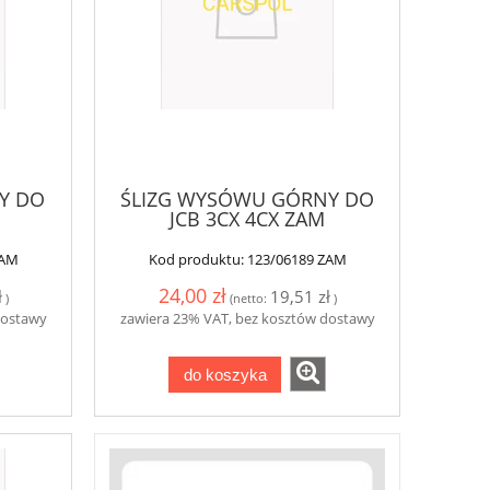
Y DO
ŚLIZG WYSÓWU GÓRNY DO
JCB 3CX 4CX ZAM
ZAM
Kod produktu:
123/06189 ZAM
24,00 zł
ł
19,51 zł
)
(netto:
)
dostawy
zawiera 23% VAT, bez kosztów dostawy
do koszyka