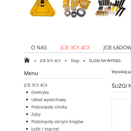
O NAS
JCB 3CX 4CX
JCB ŁADO
»
»
»
JCB 3CX 4CX
Ślizgi
ŚLIZGI NA WYSIĘG
Wysokiej ja
Menu
ŚLIZGI
JCB 3CX 4CX
Elektryka
Układ wydechowy
Podzespoły silnika
Zęby
Podzespoły skrzyni biegów
Łyżki / osprzęt