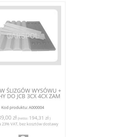
AW ŚLIZGÓW WYSÓWU +
HY DO JCB 3CX 4CX ZAM
Kod produktu:
A000004
9,00 zł
194,31 zł
(netto:
)
a 23% VAT, bez kosztów dostawy