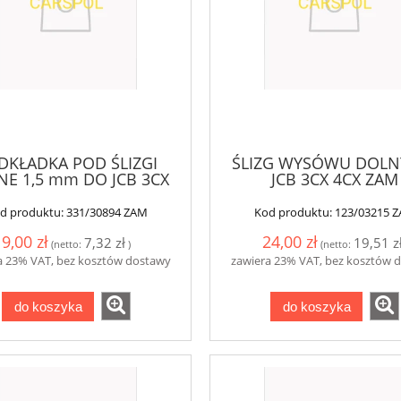
DKŁADKA POD ŚLIZGI
ŚLIZG WYSÓWU DOLN
E 1,5 mm DO JCB 3CX
JCB 3CX 4CX ZAM
4CX
d produktu:
331/30894 ZAM
Kod produktu:
123/03215 
9,00 zł
24,00 zł
7,32 zł
19,51 z
(netto:
)
(netto:
a 23% VAT, bez kosztów dostawy
zawiera 23% VAT, bez kosztów 
do koszyka
do koszyka