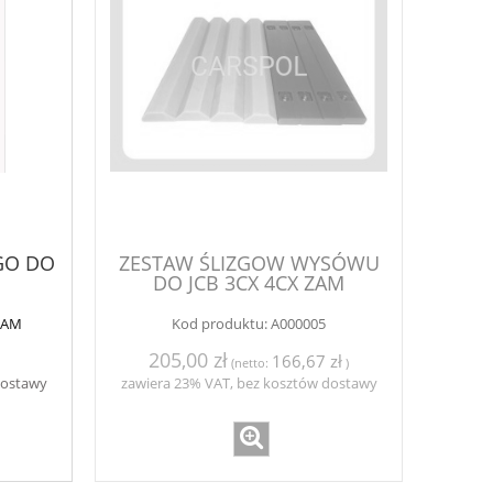
GO DO
ZESTAW ŚLIZGOW WYSÓWU
DO JCB 3CX 4CX ZAM
ZAM
Kod produktu:
A000005
205,00 zł
166,67 zł
(netto:
)
dostawy
zawiera 23% VAT, bez kosztów dostawy