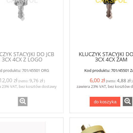
CZYK STACYJKI DO JCB
KLUCZYK STACYJKI DO
3CX 4CX Z LOGO
3CX 4CX ZAM
d produktu:
701/45501 ORG
Kod produktu:
701/45501 
12,00 zł
6,00 zł
9,76 zł
4,88 zł
(netto:
)
(netto:
)
a 23% VAT, bez kosztów dostawy
zawiera 23% VAT, bez kosztów 
do koszyka