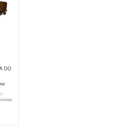
A DO
ZAM
ł
)
dostawy