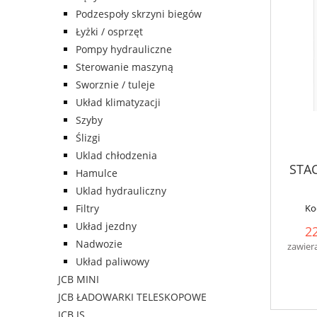
Podzespoły skrzyni biegów
Łyżki / osprzęt
Pompy hydrauliczne
Sterowanie maszyną
Sworznie / tuleje
Układ klimatyzacji
Szyby
Ślizgi
Uklad chłodzenia
STA
Hamulce
Uklad hydrauliczny
Filtry
Ko
Układ jezdny
22
Nadwozie
zawier
Układ paliwowy
JCB MINI
JCB ŁADOWARKI TELESKOPOWE
JCB JS