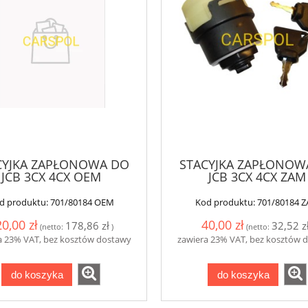
CYJKA ZAPŁONOWA DO
STACYJKA ZAPŁONOW
JCB 3CX 4CX OEM
JCB 3CX 4CX ZAM
d produktu:
701/80184 OEM
Kod produktu:
701/80184 
0,00 zł
40,00 zł
178,86 zł
32,52 z
(netto:
)
(netto:
a 23% VAT, bez kosztów dostawy
zawiera 23% VAT, bez kosztów 
do koszyka
do koszyka