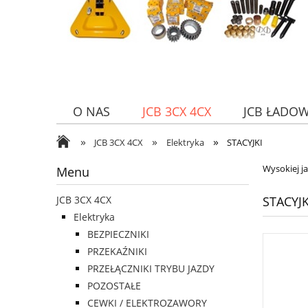
O NAS
JCB 3CX 4CX
JCB ŁADO
»
»
»
JCB 3CX 4CX
Elektryka
STACYJKI
Wysokiej j
Menu
STACYJK
JCB 3CX 4CX
Elektryka
BEZPIECZNIKI
PRZEKAŹNIKI
PRZEŁĄCZNIKI TRYBU JAZDY
POZOSTAŁE
CEWKI / ELEKTROZAWORY