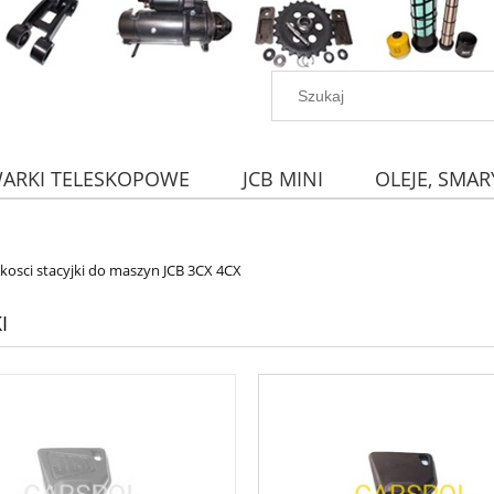
WARKI TELESKOPOWE
JCB MINI
OLEJE, SMAR
akosci stacyjki do maszyn JCB 3CX 4CX
I